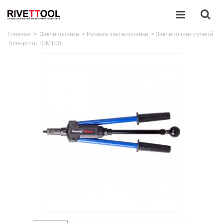
Главная
>
Заклепочники
>
Ручные заклепочники
>
Заклепочник ручной
Time-proof TSM100