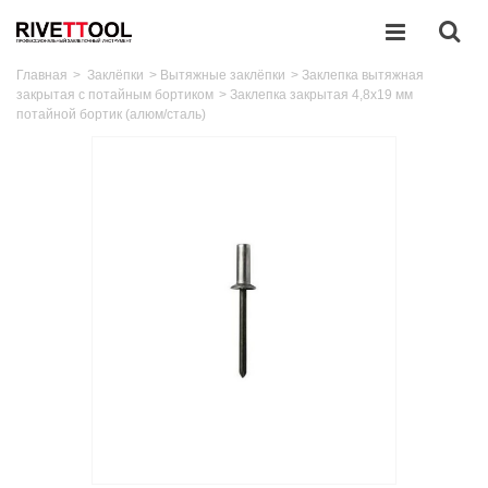
Главная
>
Заклёпки
>
Вытяжные заклёпки
>
Заклепка вытяжная
закрытая с потайным бортиком
>
Заклепка закрытая 4,8x19 мм
потайной бортик (алюм/сталь)