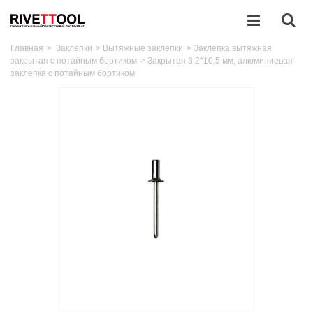
Главная
>
Заклёпки
>
Вытяжные заклёпки
>
Заклепка вытяжная
закрытая с потайным бортиком
>
Закрытая 3,2*10,5 мм, алюминиевая
заклепка с потайным бортиком