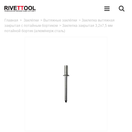
Главная
>
Заклёпки
>
Вытяжные заклёпки
>
Заклепка вытяжная
закрытая с потайным бортиком
>
Заклепка закрытая 3,2x7,5 мм
потайной бортик (алюм/нерж.сталь)